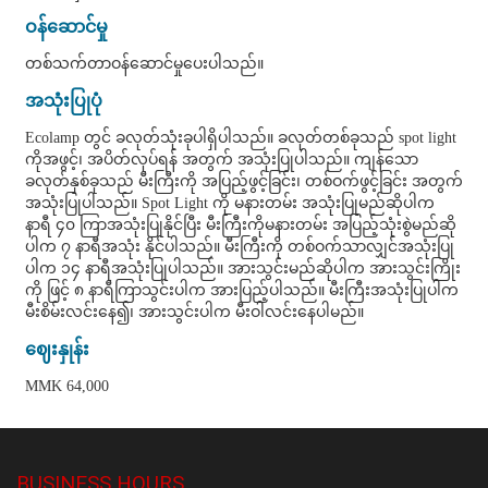
ဝန်ဆောင်မှု
တစ်သက်တာဝန်ဆောင်မှုပေးပါသည်။
အသုံးပြုပုံ
Ecolamp တွင် ခလုတ်သုံးခုပါရှိပါသည်။ ခလုတ်တစ်ခုသည် spot light
ကိုအဖွင့်၊ အပိတ်လုပ်ရန် အတွက် အသုံးပြုပါသည်။ ကျန်သော
ခလုတ်နှစ်ခုသည် မီးကြီးကို အပြည့်ဖွင့်ခြင်း၊ တစ်ဝက်ဖွင့်ခြင်း အတွက်
အသုံးပြုပါသည်။ Spot Light ကို မနားတမ်း အသုံးပြုမည်ဆိုပါက
နာရီ ၄၀ ကြာအသုံးပြုနိုင်ပြီး မီးကြီးကိုမနားတမ်း အပြည့်သုံးစွဲမည်ဆို
ပါက ၇ နာရီအသုံး နိုင်ပါသည်။ မီးကြီးကို တစ်ဝက်သာလျှင်အသုံးပြု
ပါက ၁၄ နာရီအသုံးပြုပါသည်။ အားသွင်းမည်ဆိုပါက အားသွင်းကြိုး
ကို ဖြင့် ၈ နာရီကြာသွင်းပါက အားပြည့်ပါသည်။ မီးကြီးအသုံးပြုပါက
မီးစိမ်းလင်းနေ၍၊ အားသွင်းပါက မီးဝါလင်းနေပါမည်။
ဈေးနှုန်း
MMK 64,000
BUSINESS HOURS